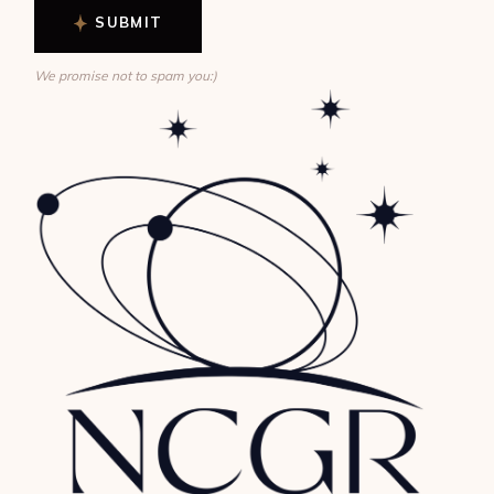
SUBMIT
We promise not to spam you:)