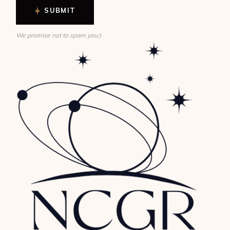
SUBMIT
We promise not to spam you:)