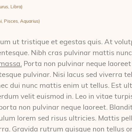
rus, Libra)
, Pisces, Aquarius)
um ut tristique et egestas quis. At volut
lentesque. Nibh cras pulvinar mattis nunc
 massa.
Porta non pulvinar neque laoreet
tesque pulvinar. Nisi lacus sed viverra te
c dui nunc mattis enim ut tellus. Est ultr
erdum velit euismod in. Leo in vitae tu
orta non pulvinar neque laoreet. Blandit 
um lorem sed risus ultricies. Mattis pell
ra. Gravida rutrum quisque non tellus or