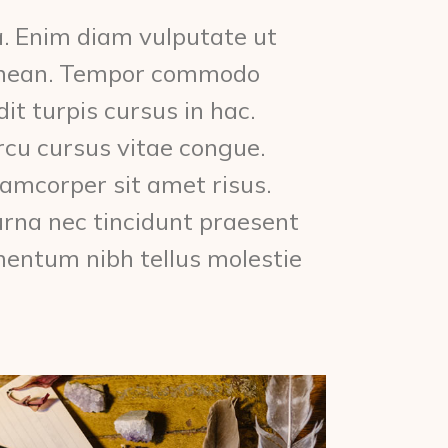
a. Enim diam vulputate ut
aenean. Tempor commodo
it turpis cursus in hac.
rcu cursus vitae congue.
lamcorper sit amet risus.
urna nec tincidunt praesent
mentum nibh tellus molestie