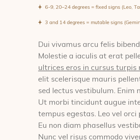
6-9, 20–24 degrees = fixed signs (Leo, Tau
3 and 14 degrees = mutable signs (Gemini
Dui vivamus arcu felis bibend
Molestie a iaculis at erat pel
ultrices eros in cursus turpis
elit scelerisque mauris pellen
sed lectus vestibulum. Enim ne
Ut morbi tincidunt augue int
tempus egestas. Leo vel orci p
Eu non diam phasellus vestibul
Nunc vel risus commodo viver