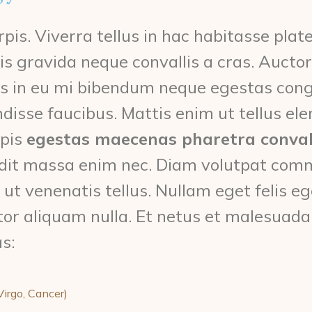
rpis. Viverra tellus in hac habitasse pl
s gravida neque convallis a cras. Auctor 
 in eu mi bibendum neque egestas congu
isse faucibus. Mattis enim ut tellus ele
rpis
egestas maecenas pharetra conval
andit massa enim nec. Diam volutpat com
 ut venenatis tellus. Nullam eget felis e
tor aliquam nulla. Et netus et malesuada
s:
Virgo, Cancer)