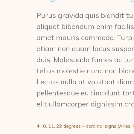
Purus gravida quis blandit tu
aliquet bibendum enim facilisi
amet mauris commodo. Turpis
etiam non quam lacus suspend
duis. Malesuada fames ac tu
tellus molestie nunc non bl
Lectus nulla at volutpat diam
pellentesque eu tincidunt tor
elit ullamcorper dignissim cra
0, 11, 29 degrees = cardinal signs (Aries, 