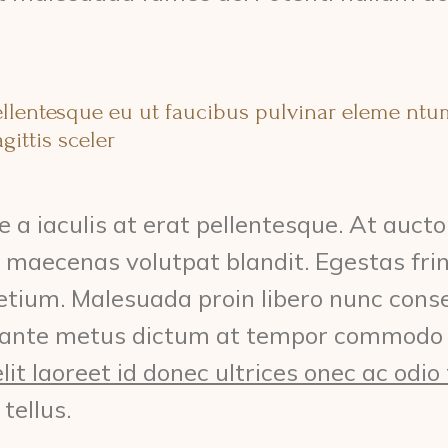
pellentesque eu ut faucibus pulvinar eleme nt
gittis sceler
 a iaculis at erat pellentesque. At auct
 maecenas volutpat blandit. Egestas frin
etium. Malesuada proin libero nunc conseq
In ante metus dictum at tempor commodo
elit laoreet id donec ultrices onec ac odi
tellus.