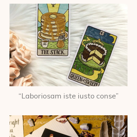
“Laboriosam iste iusto conse”