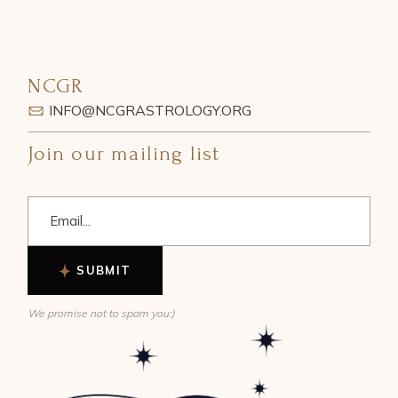
NCGR
INFO@NCGRASTROLOGY.ORG
Join our mailing list
SUBMIT
We promise not to spam you:)