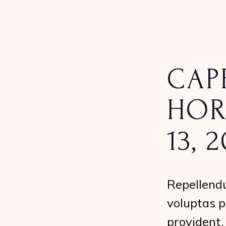
CAP
HOR
13, 
Repellendu
voluptas p
provident.