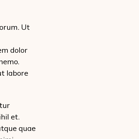
borum. Ut
em dolor
 nemo.
t labore
tur
il et.
atque quae