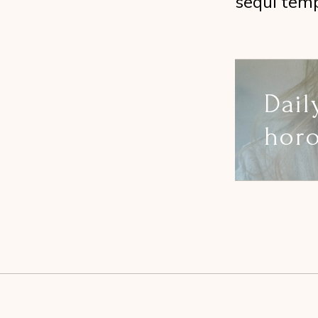
sequi temp
Dai
hor