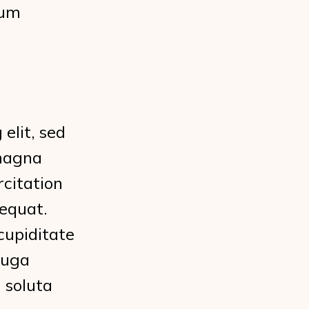
rum
elit, sed
 magna
rcitation
sequat.
cupiditate
fuga
 soluta