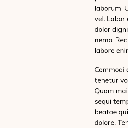
laborum. U
vel. Labor
dolor dign
nemo. Rec
labore eni
Commodi a
tenetur vo
Quam maio
sequi temp
beatae qu
dolore. T