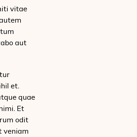
ti vitae
s autem
tatum
cabo aut
tur
il et.
atque quae
imi. Et
rum odit
t veniam