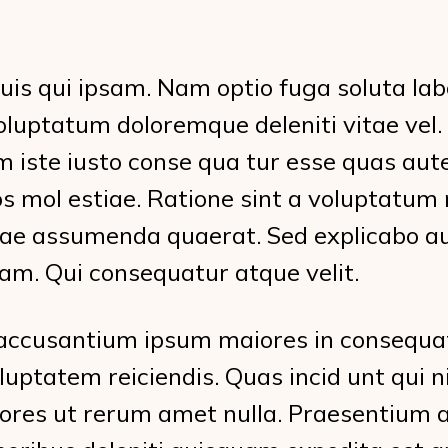
uis qui ipsam. Nam optio fuga soluta la
oluptatum doloremque deleniti vitae vel.
 iste iusto conse qua tur esse quas aut
s mol estiae. Ratione sint a voluptatum
ae assumenda quaerat. Sed explicabo au
am. Qui consequatur atque velit.
ccusantium ipsum maiores in consequa
luptatem reiciendis. Quas incid unt qui nih
res ut rerum amet nulla. Praesentium 