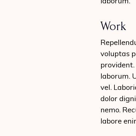
laborum.
Work
Repellendu
voluptas p
provident.
laborum. U
vel. Labor
dolor dign
nemo. Rec
labore eni