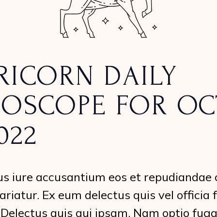
RICORN DAILY
OSCOPE FOR OC
2022
s iure accusantium eos et repudiandae 
ariatur. Ex eum delectus quis vel officia 
 Delectus quis qui ipsam. Nam optio fuga