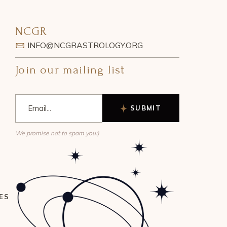
NCGR
INFO@NCGRASTROLOGY.ORG
Join our mailing list
SUBMIT
We promise not to spam you:)
ES