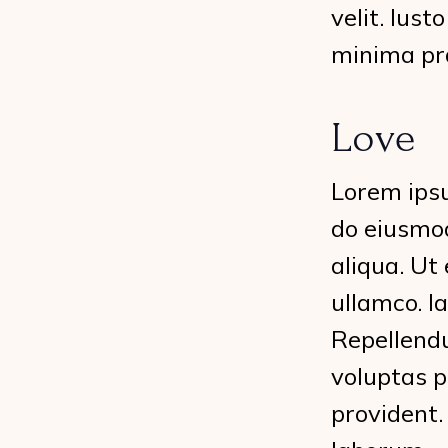
velit. Ius
minima pr
Love
Lorem ipsu
do eiusmod
aliqua. Ut
ullamco. l
Repellendu
voluptas p
provident.