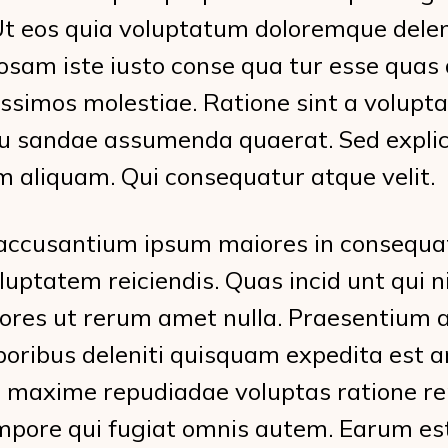
t eos quia voluptatum doloremque deleni
iosam iste iusto conse qua tur esse qua
issimos molestiae. Ratione sint a volup
u sandae assumenda quaerat. Sed expli
m aliquam. Qui consequatur atque velit.
ccusantium ipsum maiores in consequa
luptatem reiciendis. Quas incid unt qui nih
res ut rerum amet nulla. Praesentium 
oribus deleniti quisquam expedita est an
i maxime repudiadae voluptas ratione re
empore qui fugiat omnis autem. Earum es