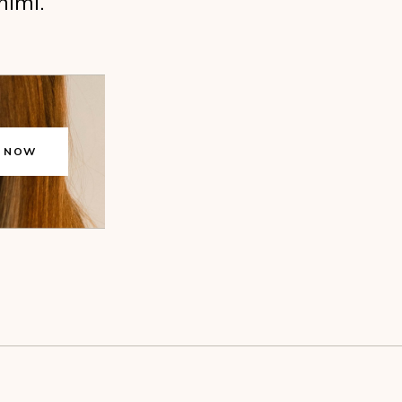
nimi.
T NOW