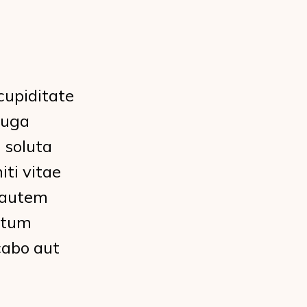
cupiditate
fuga
 soluta
ti vitae
s autem
tatum
cabo aut