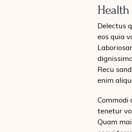
Health
Delectus q
eos quia v
Laboriosam
dignissimo
Recu sand
enim aliqu
Commodi a
tenetur vo
Quam maio