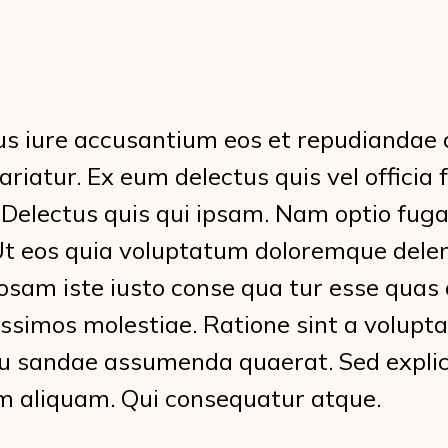
s iure accusantium eos et repudiandae 
ariatur. Ex eum delectus quis vel officia 
 Delectus quis qui ipsam. Nam optio fuga
t eos quia voluptatum doloremque deleni
iosam iste iusto conse qua tur esse qua
issimos molestiae. Ratione sint a volup
u sandae assumenda quaerat. Sed expli
m aliquam. Qui consequatur atque.