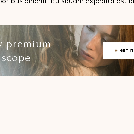
oribus deleniti quisquam expedita est a
ly premium
GET I
oscope