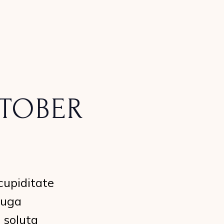
TOBER
cupiditate
fuga
 soluta