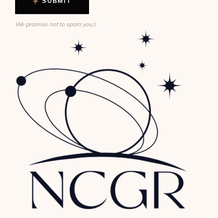
SUBMIT
We promise not to spam you:)